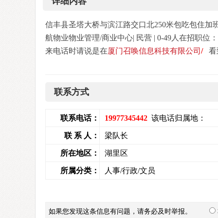
详细内容
信丰县圣塔大桥与滨江路交口北250米包吃包住加
航物业物业管理/商业中心| 民营 | 0-49人在招职位
来电话时请说是在
厦门召唤信息科技有限公司
/
看
联系方式
联系电话：
19977345442
该电话归属地：
联 系 人：
梁队长
所在地区：
湖里区
所属分类：
人事/行政/文员
如果您发现这条信息有问题，请务必及时举报。