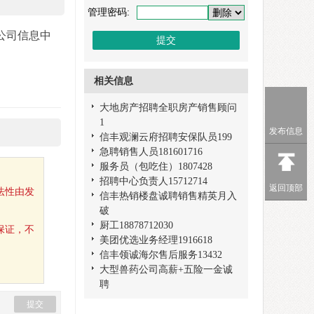
管理密码:
公司信息中
相关信息
大地房产招聘全职房产销售顾问
1
发布信息
信丰观澜云府招聘安保队员199
急聘销售人员181601716
服务员（包吃住）1807428
招聘中心负责人15712714
返回顶部
法性由发
信丰热销楼盘诚聘销售精英月入
破
厨工18878712030
保证，不
美团优选业务经理1916618
信丰领诚海尔售后服务13432
大型兽药公司高薪+五险一金诚
聘