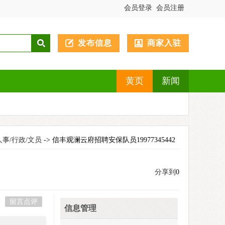
会员登录
会员注册
发布信息
商家入驻
黄页
新闻
人事/行政/文员
-> 信丰观澜云府招聘安保队员19977345442
分享到
0
留言点评
信息管理