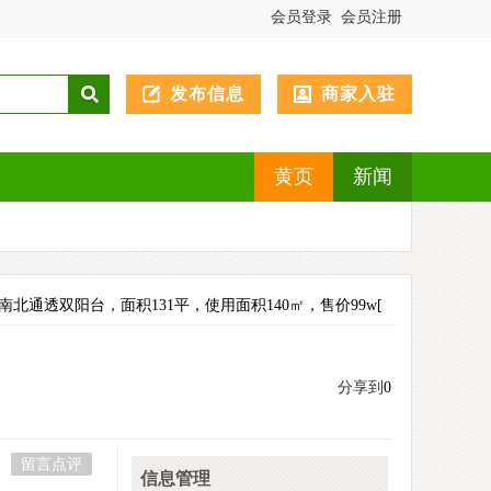
会员登录
会员注册
发布信息
商家入驻
黄页
新闻
，南北通透双阳台，面积131平，使用面积140㎡，售价99w[
分享到
0
留言点评
信息管理