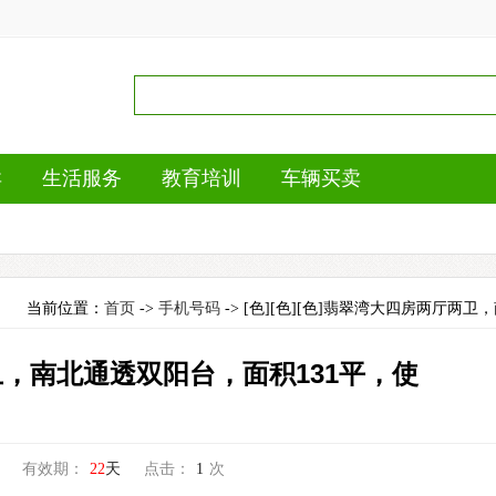
卖
生活服务
教育培训
车辆买卖
当前位置：
首页
->
手机号码
-> [色][色][色]翡翠湾大四房两厅两卫
两卫，南北通透双阳台，面积131平，使
有效期：
22
天
点击：
1
次