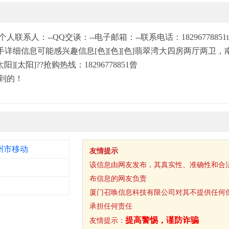
：--QQ交谈：--电子邮箱：--联系电话：18296778851targe
手详细信息可能感兴趣信息[色][色][色]翡翠湾大四房两厅两卫
][太阳]??抢购热线：18296778851曾
到的！
州市移动
友情提示
该信息由网友发布，其真实性、准确性和合
布信息的网友负责
厦门召唤信息科技有限公司对其不提供任何
承担任何责任
提高警惕，谨防诈骗
友情提示：