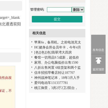
管理密码:
t=_blank
，南北通透双阳
相关信息
苹果6s，备用机。之前电池充太
HC健身会所会员年卡，今年4月
发布信息
[色][色][色]翡翠湾大四房
餐馆一切用品9.5成新，超低价
家用、办公电脑低价出售1590
八折出售闲置 6组货架和两个监
返回顶部
信丰招招早餐店转让187707
法性由发
神州战神笔记本，18年3月入手
爱玛电动车1313377781
桃江御景，3房2厅2卫2阳台，
保证，不