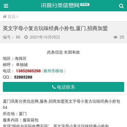
厦门召唤信息科技有限公司手机版
首页
英文字母小复古玩味经典小拎包,厦门,招商加盟
编号：
80
2021年10月05日
25
此条信息
长期有效
地区：
海珠区
称呼：
单独辅
电话：
13852885288
(
泰州市移动
)
QQ：
52885288
电话联系
厦门讯客分类信息网,服务,招商加盟英文字母小复古玩味经典小拎包
04
所在地：厦门
服务内容：服装箱包
发现“报价与实际收费不符”，英文字母小复古玩味经典小拎包