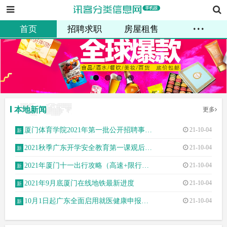
...
厦门召唤信息科技有限公司
首页
招聘求职
房屋租售
二手买卖
生活服务
教育培训
车辆买卖
交友征婚
资讯
商家
会员
发布信息
本地新闻
更多
厦门体育学院2021年第一批公开招聘事业编制人员16人
21-10-04
2021秋季广东开学安全教育第一课观后感写作技巧思路指导
21-10-04
2021年厦门十一出行攻略（高速+限行+火车票+地铁）
21-10-04
2021年9月底厦门在线地铁最新进度
21-10-04
10月1日起广东全面启用就医健康申报卡与电子陪护证
21-10-04