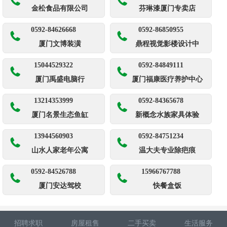
金松食品有限公司
芬琳漆厦门专卖店
0592-84626668
0592-86850955
厦门文博装潢
鼎程视觉影楼设计中
15044529322
0592-84849111
厦门禹盛电脑行
厦门福康医疗养护中心
13214353999
0592-84365678
厦门名景生态鱼缸
新概念水族家具体验
13944560903
0592-84751234
山水人家老年公寓
温大夫专业除疤痕
0592-84526788
15966767788
厦门安达驾校
快餐盒饭
招聘求职
房屋租售
二手买卖
生活服务