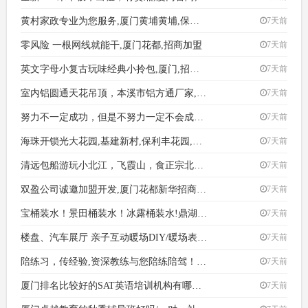
黄村家政专业为您服务,厦门黄埔黄埔,保姆/月嫂
7天前
零风险 一根网线就能干,厦门花都,招商加盟
7天前
英文字母小复古玩味经典小拎包,厦门,招商加盟
7天前
室内铝圆通天花吊顶，本溪市铝方通厂家,厦门番禺石楼建材装
7天前
努力不一定成功，但是不努力一定不会成功。,厦门从化街口招
7天前
海珠开锁光大花园,基建新村,保利丰花园,凤凰二街换
7天前
清远包船游玩小北江，飞霞山，食正宗北江河鲜
7天前
双盈公司诚邀加盟开发,厦门花都新华招商加盟
7天前
宝桶装水！景田桶装水！冰露桶装水!鼎湖桶装水
7天前
楼盘、汽车展厅 亲子互动暖场DIY/暖场表演节目,厦门
7天前
陪练习，传经验,资深教练与您陪练陪驾！,厦门白云黄石陪驾
7天前
厦门排名比较好的SAT英语培训机构有哪些 学大价格
7天前